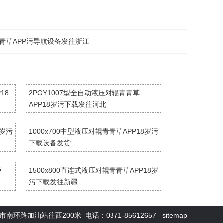
青青草APP污导航设备发往浙江
18
2PGY1007型全自动液压对辊青青草
APP18岁污下载发往河北
8岁污
1000x700中型液压对辊青青草APP18岁污
下载设备发货
草
1500x800直连式液压对辊青青草APP18岁
污下载发往新疆
环路加油站往西200米 电话：0371-85612657
sitemap