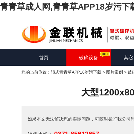
青青草成人网,青青草APP18岁污下
首页
破碎设备
其它
您的当前位置：
辊式青青草APP18岁污下载
>
图片案例
>
破
大型1200x
如果本文无法解决您的实际问题，可随时拨打我公司
0371-85612657