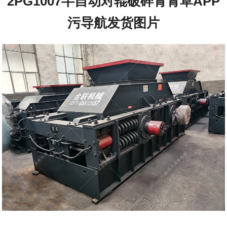
2PG1007半自动对辊破碎青青草APP
污导航发货图片