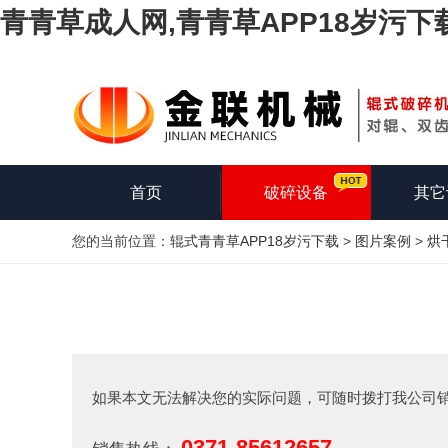
青青草成人网,青青草APP18岁污下
首页
破碎设备
其它
您的当前位置：
辊式青青草APP18岁污下载
>
图片案例
>
烘
如果本文无法解决您的实际问题，可随时拨打我公司
0371-85612657