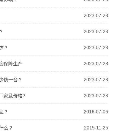
2023-07-28
？
2023-07-28
求？
2023-07-28
度保障生产
2023-07-28
少钱一台？
2023-07-28
厂家及价格?
2023-07-28
宜？
2016-07-06
什么？
2015-11-25