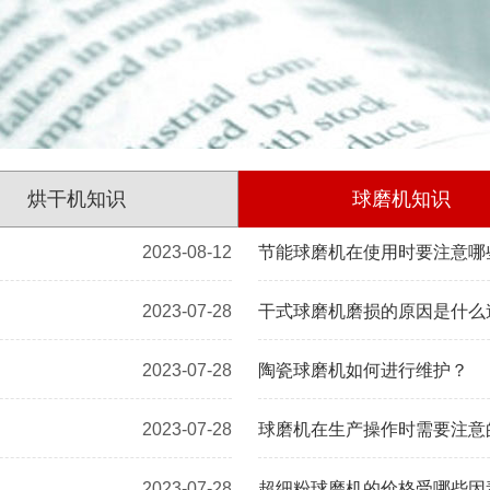
烘干机知识
球磨机知识
2023-08-12
节能球磨机在使用时要注意哪
2023-07-28
干式球磨机磨损的原因是什么
2023-07-28
陶瓷球磨机如何进行维护？
2023-07-28
球磨机在生产操作时需要注意
2023-07-28
超细粉球磨机的价格受哪些因