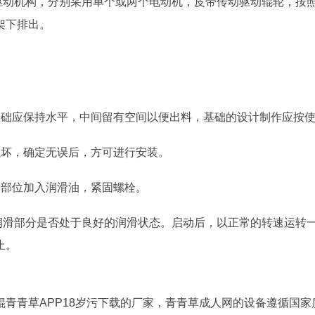
的驱动机构，分别采用单个或两个电动机，皮带传动驱动辊轮，按
架下排出。
基础应保持水平，中间留有空间以便出料，基础的设计制作应按
损坏，确定无误后，方可进行安装。
滑部位加入润滑油，紧固螺栓。
个润滑部分是否处于良好的润滑状态。启动后，以正常的转速运转
止。
青青草APP18岁污下载的厂家，青青草成人网的设备遵循国