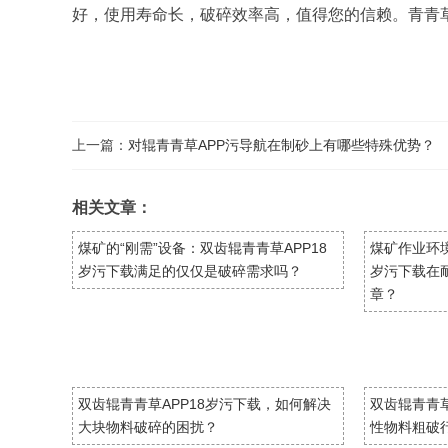
好，使用寿命长，破碎效率高，值得您的信赖。青青
上一篇：
对辊青青草APP污导航在制砂上有哪些特殊优势？
相关文章：
煤矿的“刚需”设备：双齿辊青青草APP18
煤矿作业环境
岁污下载满足的仅仅是破碎需求吗？
岁污下载在
章？
双齿辊青青草APP18岁污下载，如何解决
双齿辊青青草
大块物料破碎的困扰？
性物料粗破