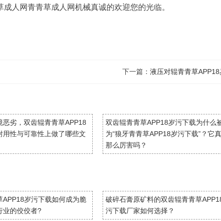
草成人网青青草成人网机械真诚的欢迎您的光临。
下一篇：
液压对辊青青草APP1
恶劣，双齿辊青青草APP18
双齿辊青青草APP18岁污下载为什么
耐用性与可靠性上做了哪些文
为“狼牙青青草APP18岁污下载”？它
那么厉害吗？
APP18岁污下载如何成为脆
破碎石膏原矿料的双齿辊青青草APP1
行业的佼佼者?
污下载厂家如何选择？